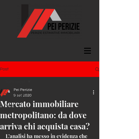
Post
Tutti i post
Pei Perizie
Tutti i post
9 set 2020
Mercato immobiliare
News
metropolitano: da dove
arriva chi acquista casa?
L’analisi ha messo in evidenza che 