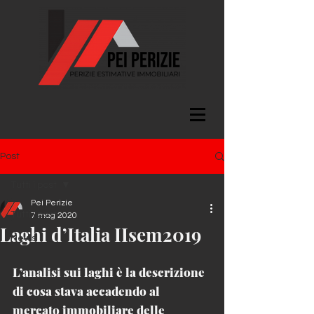
Post
Tutti i post
Pei Perizie
Tutti i post
7 mag 2020
Laghi d’Italia IIsem2019
News
L’analisi sui laghi è la descrizione 
di cosa stava accadendo al 
mercato immobiliare delle 