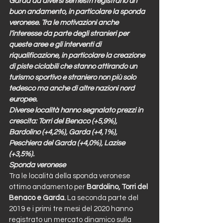
Garda da diversi semestri registrano un 
buon andamento, in particolare la sponda 
veronese. Tra le motivazioni anche 
l’interesse da parte degli stranieri per 
queste aree e gli interventi di 
riqualificazione, in particolare la creazione 
di piste ciclabili che stanno attirando un 
turismo sportivo e straniero non più solo 
tedesco ma anche di altre nazioni nord 
europee.
Diverse località hanno segnalato prezzi in 
crescita: Torri del Benaco (+5,9%), 
Bardolino (+4,2%), Garda (+4,1%), 
Peschiera del Garda (+4,0%), Lazise 
(+3,5%).
Sponda veronese
Tra le località della sponda veronese 
ottimo andamento per 
Bardolino, Torri del 
Benaco e Garda.
 La seconda parte del 
2019 e i primi tre mesi del 2020 hanno 
registrato un mercato dinamico sulla 