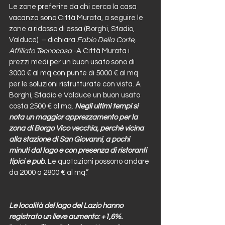
Le zone preferite da chi cerca la casa 
vacanza sono Città Murata, a seguire le 
zone a ridosso di essa (Borghi, Stadio, 
Valduce). – dichiara 
Fabio Della Corte, 
Affiliato Tecnocasa
 -A Città Murata i 
prezzi medi per un buon usato sono di 
3000 € al mq con punte di 5000 € al mq 
per le soluzioni ristrutturate con vista. A 
Borghi, Stadio e Valduce un buon usato 
costa 2500 € al mq. 
Negli ultimi tempi si 
nota un maggior apprezzamento per la 
zona di Borgo Vico vecchia, perchè vicina 
alla stazione di San Giovanni, a pochi 
minuti dal lago e con presenza di ristoranti 
tipici e pub
. Le quotazioni possono andare 
da 2000 a 2800 € al mq.”
Le località del lago del Lazio hanno 
registrato un lieve aumento: +1,6%.