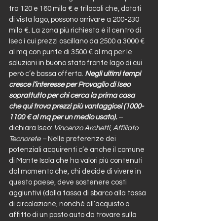
tra 120 e 160 mila € e trilocali che, dotati 
di vista lago, possono arrivare a 200-230 
mila €. La zona più richiesta è il centro di 
Iseo i cui prezzi oscillano da 2500 a 3000 € 
al mq con punte di 3500 € al mq per le 
soluzioni in buono stato fronte lago di cui 
però c’è bassa offerta. 
Negli ultimi tempi 
cresce l’interesse per Provaglio di Iseo 
soprattutto per chi cerca la prima casa 
che qui trova prezzi più vantaggiosi (1000-
1100 € al mq per un medio usato).
 – 
dichiara Iseo: 
Vincenzo Archetti, Affiliato 
Tecnorete –
 Nelle preferenze dei 
potenziali acquirenti c’è anche il comune 
di Monte Isola che ha valori più contenuti 
dal momento che, chi decide di vivere in 
questo paese, deve sostenere costi 
aggiuntivi (dalla tassa di sbarco alla tassa 
di circolazione, nonché all’acquisto o 
affitto di un posto auto da trovare sulla 