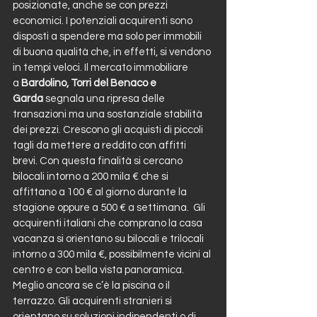
posizionate, anche se con prezzi 
economici. I potenziali acquirenti sono 
disposti a spendere ma solo per immobili 
di buona qualità che, in effetti, si vendono 
in tempi veloci. Il mercato immobiliare 
a 
Bardolino, Torri del Benaco e 
Garda
 segnala una ripresa delle 
transazioni ma una sostanziale stabilità 
dei prezzi. Crescono gli acquisti di piccoli 
tagli da mettere a reddito con affitti 
brevi. Con questa finalità si cercano 
bilocali intorno a 200 mila € che si 
affittano a 100 € al giorno durante la 
stagione oppure a 500 € a settimana.  Gli 
acquirenti italiani che comprano la casa 
vacanza si orientano su bilocali e trilocali 
intorno a 300 mila €, possibilmente vicini al 
centro e con bella vista panoramica. 
Meglio ancora se c’è la piscina o il 
terrazzo. Gli acquirenti stranieri si 
orientano su soluzioni indipendenti o di 