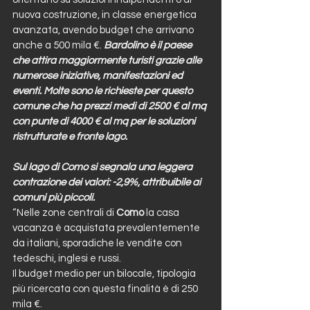
nuova costruzione, in classe energetica 
avanzata, avendo budget che arrivano 
anche a 500 mila €. 
Bardolino è il paese 
che attira maggiormente turisti grazie alle 
numerose iniziative, manifestazioni ed 
eventi. Molte sono le richieste per questo 
comune che ha prezzi medi di 2500 € al mq 
con punte di 4000 € al mq per le soluzioni 
ristrutturate e fronte lago.
Sul lago di Como si segnala una leggera 
contrazione dei valori: -2,9%, attribuibile ai 
comuni più piccoli.
“Nelle zone centrali di 
Como
 la casa 
vacanza è acquistata prevalentemente 
da italiani, sporadiche le vendite con 
tedeschi, inglesi e russi.
Il budget medio per un bilocale, tipologia 
più ricercata con questa finalità è di 250 
mila €.