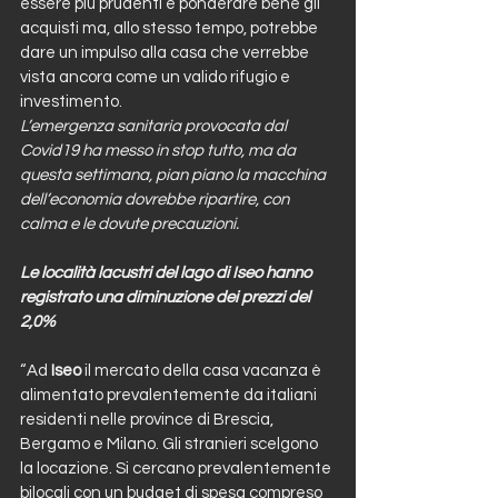
essere più prudenti e ponderare bene gli 
acquisti ma, allo stesso tempo, potrebbe 
dare un impulso alla casa che verrebbe 
vista ancora come un valido rifugio e 
investimento.
L’emergenza sanitaria provocata dal 
Covid19 ha messo in stop tutto, ma da 
questa settimana, pian piano la macchina 
dell’economia dovrebbe ripartire, con 
calma e le dovute precauzioni.
Le località lacustri del lago di Iseo hanno 
registrato una diminuzione dei prezzi del 
2,0%
“Ad 
Iseo
 il mercato della casa vacanza è 
alimentato prevalentemente da italiani 
residenti nelle province di Brescia, 
Bergamo e Milano. Gli stranieri scelgono 
la locazione. Si cercano prevalentemente 
bilocali con un budget di spesa compreso 